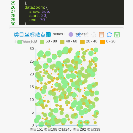
25
    },
26
dataZoom
: {
27
show
: 
true
,
28
start
 : 
30
,
29
end
 : 
70
30
    },
31
legend
 : {
32
data
 : [
'series1'
, 
'series2'
]
33
    },
34
dataRange
: {
35
min
: 
0
,
36
max
: 
100
,
37
orient
: 
'horizontal'
,
38
y
: 
30
,
39
x
: 
'center'
,