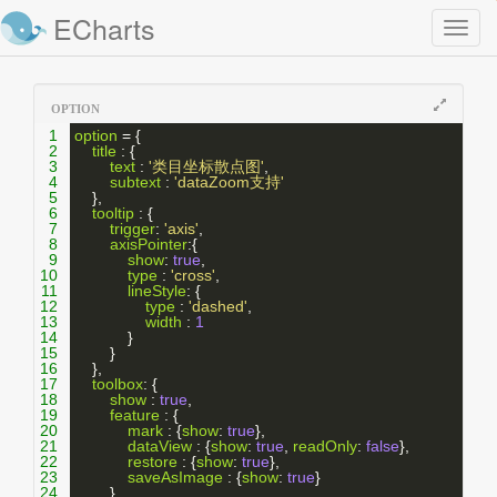
ECharts
Toggl
naviga
OPTION
1
option
 = {
2
title
 : {
3
text
 : 
'类目坐标散点图'
,
4
subtext
 : 
'dataZoom支持'
5
    },
6
tooltip
 : {
7
trigger
: 
'axis'
,
8
axisPointer
:{
9
show
: 
true
,
10
type
 : 
'cross'
,
11
lineStyle
: {
12
type
 : 
'dashed'
,
13
width
 : 
1
14
            }
15
        }
16
    },
17
toolbox
: {
18
show
 : 
true
,
19
feature
 : {
20
mark
 : {
show
: 
true
},
21
dataView
 : {
show
: 
true
, 
readOnly
: 
false
},
22
restore
 : {
show
: 
true
},
23
saveAsImage
 : {
show
: 
true
}
24
        }