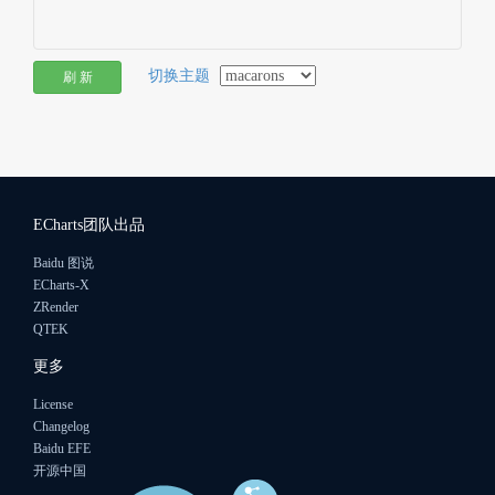
切换主题
刷 新
ECharts团队出品
Baidu 图说
ECharts-X
ZRender
QTEK
更多
License
Changelog
Baidu EFE
开源中国