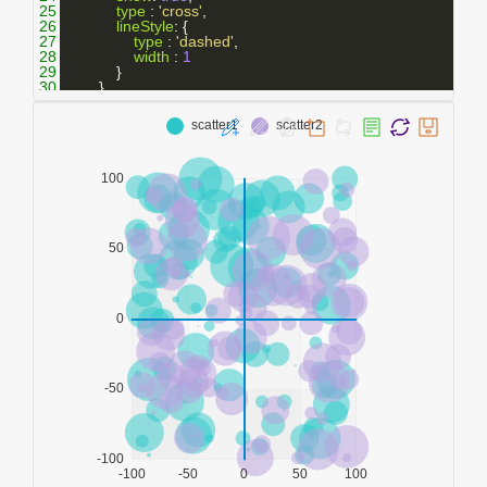
25
type
 : 
'cross'
,
26
lineStyle
: {
27
type
 : 
'dashed'
,
28
width
 : 
1
29
            }
30
        }
31
    },
32
legend
: {
33
data
:[
'scatter1'
,
'scatter2'
]
34
    },
35
toolbox
: {
36
show
 : 
true
,
37
feature
 : {
38
mark
 : {
show
: 
true
},
39
dataZoom
 : {
show
: 
true
},