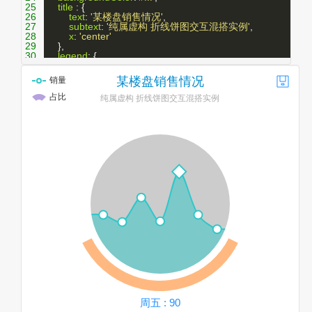
25
title
 : {
26
text
: 
'某楼盘销售情况'
,
27
subtext
: 
'纯属虚构 折线饼图交互混搭实例'
,
28
x
: 
'center'
29
    },
30
legend
: {
31
data
:[
'销量'
, 
'占比'
],
32
x
: 
'left'
,
33
orient
: 
'vertical'
,
34
selectedMode
: 
false
35
    },
36
tooltip
 : {
37
trigger
: 
'item'
,
38
formatter
: 
function
(
params
){
39
if
 (
params
.
seriesName
 == 
'占比'
) {