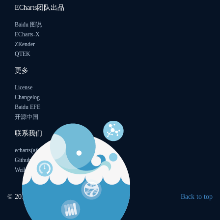
ECharts团队出品
Baidu 图说
ECharts-X
ZRender
QTEK
更多
License
Changelog
Baidu EFE
开源中国
联系我们
echarts(a)baidu.com
Github
Weibo
© 2015
Baidu
Back to top