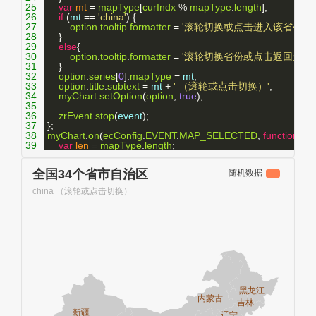
25
var
mt
 = 
mapType
[
curIndx
 % 
mapType
.
length
];
26
if
 (
mt
 == 
'china'
) {
27
option
.
tooltip
.
formatter
 = 
'滚轮切换或点击进入该省<br/>{
28
    }
29
else
{
30
option
.
tooltip
.
formatter
 = 
'滚轮切换省份或点击返回全国<br/
31
    }
32
option
.
series
[
0
].
mapType
 = 
mt
;
33
option
.
title
.
subtext
 = 
mt
 + 
' （滚轮或点击切换）'
;
34
myChart
.
setOption
(
option
, 
true
);
35
36
zrEvent
.
stop
(
event
);
37
};
38
myChart
.
on
(
ecConfig
.
EVENT
.
MAP_SELECTED
, 
function
 (
p
39
var
len
 = 
mapType
.
length
;
40
var
mt
 = 
mapType
[
curIndx
 % 
len
];
41
if
 (
mt
 == 
'china'
) {
42
// 全国选择时指定到选中的省份
43
var
selected
 = 
param
.
selected
;
44
for
 (
var
i
in
selected
) {
45
if
 (
selected
[
i
]) {
46
mt
 = 
i
;
47
while
 (
len
--) {
48
if
 (
mapType
[
len
] == 
mt
) {
49
curIndx
 = 
len
;