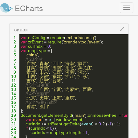
ECharts
Toggl
naviga
OPTION
1
var
ecConfig
 = 
require
(
'echarts/config'
);
2
var
zrEvent
 = 
require
(
'zrender/tool/event'
);
3
var
curIndx
 = 
0
;
4
var
mapType
 = [
5
'china'
,
6
// 23个省
7
'广东'
, 
'青海'
, 
'四川'
, 
'海南'
, 
'陕西'
, 
8
'甘肃'
, 
'云南'
, 
'湖南'
, 
'湖北'
, 
'黑龙江'
,
9
'贵州'
, 
'山东'
, 
'江西'
, 
'河南'
, 
'河北'
,
10
'山西'
, 
'安徽'
, 
'福建'
, 
'浙江'
, 
'江苏'
, 
11
'吉林'
, 
'辽宁'
, 
'台湾'
,
12
// 5个自治区
13
'新疆'
, 
'广西'
, 
'宁夏'
, 
'内蒙古'
, 
'西藏'
, 
14
// 4个直辖市
15
'北京'
, 
'天津'
, 
'上海'
, 
'重庆'
,
16
// 2个特别行政区
17
'香港'
, 
'澳门'
18
];
19
document
.
getElementById
(
'main'
).
onmousewheel
 = 
function
20
var
event
 = 
e
 || 
window
.
event
;
21
curIndx
 += 
zrEvent
.
getDelta
(
event
) > 
0
 ? (
-1
) : 
1
;
22
if
 (
curIndx
 < 
0
) {
23
curIndx
 = 
mapType
.
length
 - 
1
;
24
    }