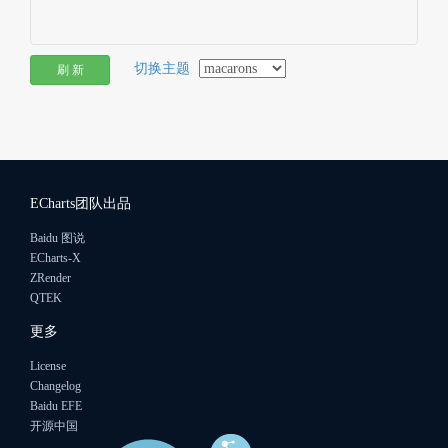
切换主题
刷 新
ECharts团队出品
Baidu 图说
ECharts-X
ZRender
QTEK
更多
License
Changelog
Baidu EFE
开源中国