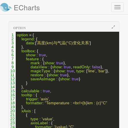
ECharts
Toggl
naviga
OPTION
1
option
 = {
2
legend
: {
3
data
:[
'高度(km)与气温(°C)变化关系'
]
4
    },
5
toolbox
: {
6
show
 : 
true
,
7
feature
 : {
8
mark
 : {
show
: 
true
},
9
dataView
 : {
show
: 
true
, 
readOnly
: 
false
},
10
magicType
 : {
show
: 
true
, 
type
: [
'line'
, 
'bar'
]},
11
restore
 : {
show
: 
true
},
12
saveAsImage
 : {
show
: 
true
}
13
        }
14
    },
15
calculable
 : 
true
,
16
tooltip
 : {
17
trigger
: 
'axis'
,
18
formatter
: 
"Temperature : <br/>{b}km : {c}°C"
19
    },
20
xAxis
 : [
21
        {
22
type
 : 
'value'
,
23
axisLabel
 : {
24
formatter
: 
'{value} °C'