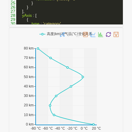
25
            }
26
        }
27
    ],
28
yAxis
 : [
29
        {
30
type
 : 
'category'
,
31
axisLine
 : {
onZero
: 
false
},
32
axisLabel
 : {
33
formatter
: 
'{value} km'
34
            },
35
boundaryGap
 : 
false
,
36
data
 : [
'0'
, 
'10'
, 
'20'
, 
'30'
, 
'40'
, 
'50'
, 
'60'
, 
'70'
, 
'80'
]
37
        }
38
    ],
39
series
 : [