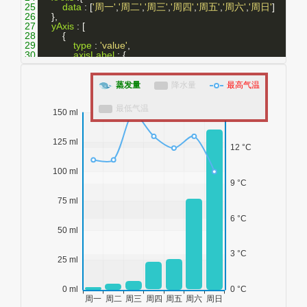
25
data
 : [
'周一'
,
'周二'
,
'周三'
,
'周四'
,
'周五'
,
'周六'
,
'周日'
]
26
    },
27
yAxis
 : [
28
        {
29
type
 : 
'value'
,
30
axisLabel
 : {
31
formatter
: 
'{value} ml'
32
            }
33
        },
34
        {
35
type
 : 
'value'
,
36
axisLabel
 : {
37
formatter
: 
'{value} °C'
38
            },
39
splitLine
 : {
show
 : 
false
}