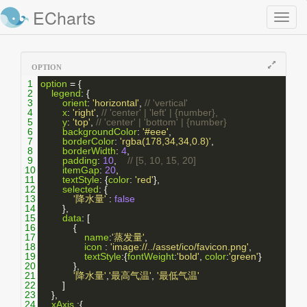
ECharts
Toggl
naviga
OPTION
1
option
 = {
2
legend
: {
3
orient
: 
'horizontal'
, 
// 'vertical'
4
x
: 
'right'
, 
// 'center' | 'left' | {number},
5
y
: 
'top'
, 
// 'center' | 'bottom' | {number}
6
backgroundColor
: 
'#eee'
,
7
borderColor
: 
'rgba(178,34,34,0.8)'
,
8
borderWidth
: 
4
,
9
padding
: 
10
,    
// [5, 10, 15, 20]
10
itemGap
: 
20
,
11
textStyle
: {
color
: 
'red'
},
12
selected
: {
13
'降水量'
 : 
false
14
        },
15
data
: [
16
            {
17
name
:
'蒸发量'
,
18
icon
 : 
'image://../asset/ico/favicon.png'
,
19
textStyle
:{
fontWeight
:
'bold'
, 
color
:
'green'
}
20
            },
21
'降水量'
,
'最高气温'
, 
'最低气温'
22
        ]
23
    },
24
xAxis
 :{