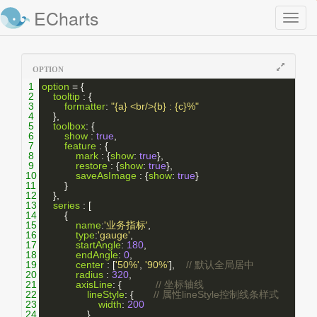
ECharts
Toggl
naviga
OPTION
1
option
 = {
2
tooltip
 : {
3
formatter
: 
"{a} <br/>{b} : {c}%"
4
    },
5
toolbox
: {
6
show
 : 
true
,
7
feature
 : {
8
mark
 : {
show
: 
true
},
9
restore
 : {
show
: 
true
},
10
saveAsImage
 : {
show
: 
true
}
11
        }
12
    },
13
series
 : [
14
        {
15
name
:
'业务指标'
,
16
type
:
'gauge'
,
17
startAngle
: 
180
,
18
endAngle
: 
0
,
19
center
 : [
'50%'
, 
'90%'
],    
// 默认全局居中
20
radius
 : 
320
,
21
axisLine
: {            
// 坐标轴线
22
lineStyle
: {       
// 属性lineStyle控制线条样式
23
width
: 
200
24
                }