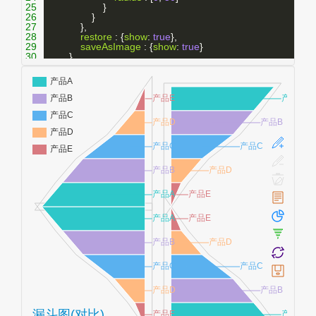
25
                    }
26
                }
27
            },
28
restore
 : {
show
: 
true
},
29
saveAsImage
 : {
show
: 
true
}
30
        }
31
    },
32
legend
: {
33
orient
: 
'vertical'
,
34
x
: 
'left'
,
35
data
 : [
'产品A'
,
'产品B'
,
'产品C'
,
'产品D'
,
'产品E'
]
36
    },
37
calculable
 : 
true
,
38
series
 : [
39
        {