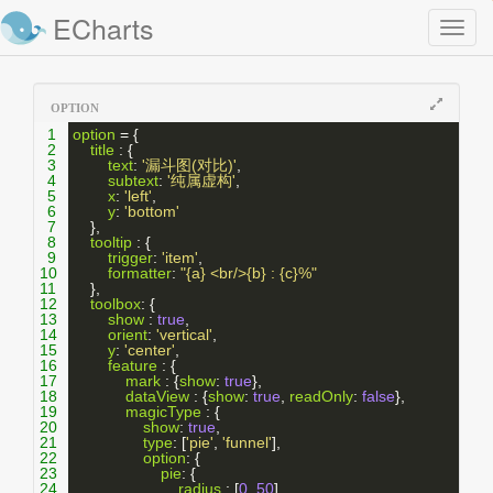
ECharts
Toggl
naviga
OPTION
1
option
 = {
2
title
 : {
3
text
: 
'漏斗图(对比)'
,
4
subtext
: 
'纯属虚构'
,
5
x
: 
'left'
,
6
y
: 
'bottom'
7
    },
8
tooltip
 : {
9
trigger
: 
'item'
,
10
formatter
: 
"{a} <br/>{b} : {c}%"
11
    },
12
toolbox
: {
13
show
 : 
true
,
14
orient
: 
'vertical'
,
15
y
: 
'center'
,
16
feature
 : {
17
mark
 : {
show
: 
true
},
18
dataView
 : {
show
: 
true
, 
readOnly
: 
false
},
19
magicType
 : {
20
show
: 
true
, 
21
type
: [
'pie'
, 
'funnel'
],
22
option
: {
23
pie
: {
24
radius
 : [
0
, 
50
]