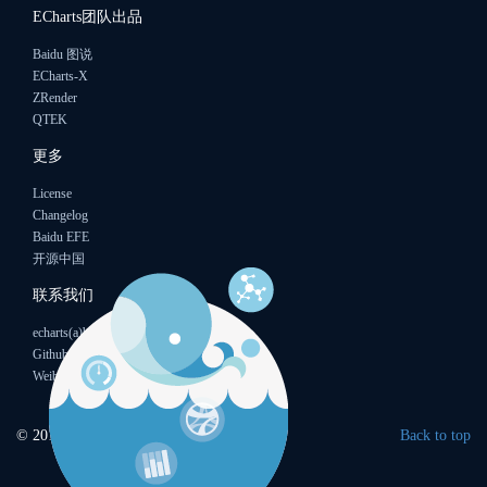
ECharts团队出品
Baidu 图说
ECharts-X
ZRender
QTEK
更多
License
Changelog
Baidu EFE
开源中国
联系我们
echarts(a)baidu.com
Github
Weibo
© 2015
Baidu
Back to top