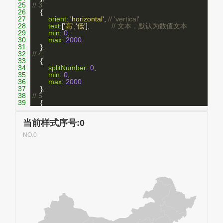
25
// 3
26
    {
27
orient
: 
'horizontal'
, 
// 'vertical'
28
text
:[
'高'
,
'低'
],           
// 文本，默认为数值文本
29
min
: 
0
,
30
max
: 
2000
31
    },
32
// 4
33
    {
34
splitNumber
: 
0
,
35
min
: 
0
,
36
max
: 
2000
37
    },
38
// 5
39
    {
40
orient
: 
'horizontal'
, 
// 'vertical'
41
splitNumber
: 
0
,
42
min
: 
0
,
43
max
: 
2000
44
    },
45
// 6
46
    {
47
splitNumber
: 
0
,
48
text
:[
'高'
,
'低'
],            
// 文本，默认为数值文本
49
min
: 
0
,