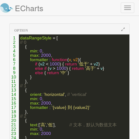
ECharts
Toggl
naviga
OPTION
1
dataRangeStyle
 = [
2
// 0
3
    {
4
min
: 
0
,
5
max
: 
2000
,
6
formatter
 : 
function
(
v
, 
v2
){
7
if
 (
v2
 < 
1000
) { 
return
'低于'
 + 
v2
}
8
else
if
 (
v
 > 
1000
) { 
return
'高于'
 + 
v
}
9
else
 { 
return
'中'
 }
10
        }
11
    },
12
// 1
13
    {
14
orient
: 
'horizontal'
, 
// 'vertical'
15
min
: 
0
,
16
max
: 
2000
,
17
formatter
 : 
'{value} 到 {value2}'
18
    },
19
// 2
20
    {
21
text
:[
'高'
,
'低'
],           
// 文本，默认为数值文本
22
min
: 
0
,
23
max
: 
2000
24
    },