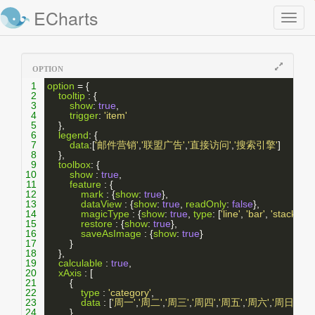
ECharts
Toggl
naviga
OPTION
1
option
 = {
2
tooltip
 : {
3
show
: 
true
,
4
trigger
: 
'item'
5
    },
6
legend
: {
7
data
:[
'邮件营销'
,
'联盟广告'
,
'直接访问'
,
'搜索引擎'
]
8
    },
9
toolbox
: {
10
show
 : 
true
,
11
feature
 : {
12
mark
 : {
show
: 
true
},
13
dataView
 : {
show
: 
true
, 
readOnly
: 
false
},
14
magicType
 : {
show
: 
true
, 
type
: [
'line'
, 
'bar'
, 
'stack'
, 
'ti
15
restore
 : {
show
: 
true
},
16
saveAsImage
 : {
show
: 
true
}
17
        }
18
    },
19
calculable
 : 
true
,
20
xAxis
 : [
21
        {
22
type
 : 
'category'
,
23
data
 : [
'周一'
,
'周二'
,
'周三'
,
'周四'
,
'周五'
,
'周六'
,
'周日'
]
24
        }