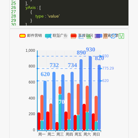
25
    ],
26
yAxis
 : [
27
        {
28
type
 : 
'value'
29
        }
30
    ],
31
series
 : [
32
        {
33
name
:
'邮件营销'
,
34
type
:
'bar'
,
35
itemStyle
: {        
// 系列级个性化样式，纵向渐变填充
36
normal
: {
37
barBorderColor
:
'red'
,
38
barBorderWidth
: 
5
,
39
color
 : (
function
 (){