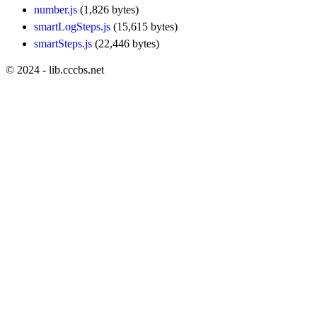
number.js
(1,826 bytes)
smartLogSteps.js
(15,615 bytes)
smartSteps.js
(22,446 bytes)
© 2024 - lib.cccbs.net