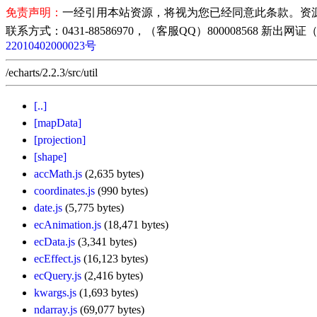
免责声明：
一经引用本站资源，将视为您已经同意此条款。资
联系方式：0431-88586970，（客服QQ）800008568 新出网证（吉
22010402000023号
/echarts/2.2.3/src/util
[..]
[mapData]
[projection]
[shape]
accMath.js
(2,635 bytes)
coordinates.js
(990 bytes)
date.js
(5,775 bytes)
ecAnimation.js
(18,471 bytes)
ecData.js
(3,341 bytes)
ecEffect.js
(16,123 bytes)
ecQuery.js
(2,416 bytes)
kwargs.js
(1,693 bytes)
ndarray.js
(69,077 bytes)