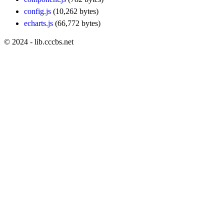
config.js
(10,262 bytes)
echarts.js
(66,772 bytes)
© 2024 - lib.cccbs.net